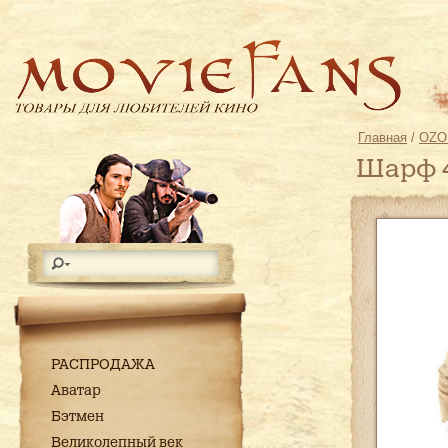
Главная
/
OZO
Шарф 4
РАСПРОДАЖА
Аватар
Бэтмен
Великолепный век