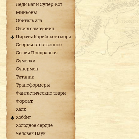
Леди Баг и Супер-Кот
Миньоны
Обитель зла
Отряд самоубийц
Пираты Карибского моря
Сверхъестественное
София Прекрасная
Сумерки
Супермен
Титаник
Трансформеры
Фантастические твари
Форсаж
Халк
Хоббит
Холодное сердце
Человек Паук