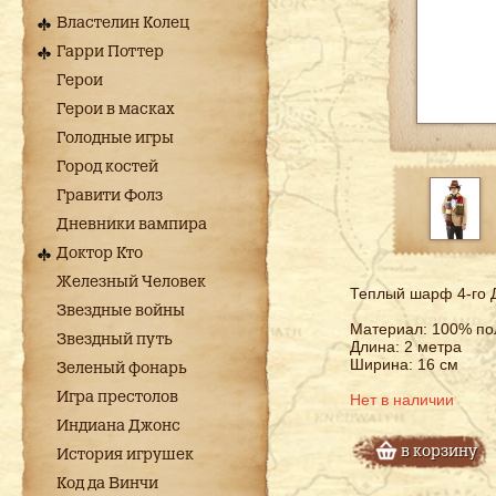
Властелин Колец
Гарри Поттер
Герои
Герои в масках
Голодные игры
Город костей
Гравити Фолз
Дневники вампира
Доктор Кто
Железный Человек
Теплый шарф 4-го 
Звездные войны
Материал: 100% по
Звездный путь
Длина: 2 метра
Ширина: 16 см
Зеленый фонарь
Игра престолов
Нет в наличии
Индиана Джонс
в корзину
История игрушек
Код да Винчи