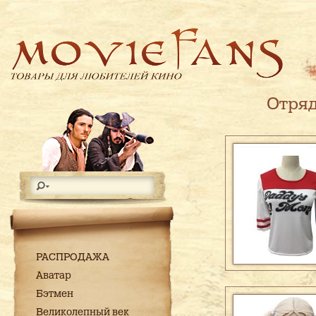
Отря
РАСПРОДАЖА
Аватар
Бэтмен
Великолепный век