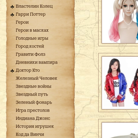
Властелин Колец
Гарри Поттер
Герои
Герои в масках
Голодные игры
Город костей
Гравити Фолз
Дневники вампира
Доктор Кто
Железный Человек
Звездные войны
Звездный путь
Зеленый фонарь
Игра престолов
Индиана Джонс
История игрушек
Код да Винчи