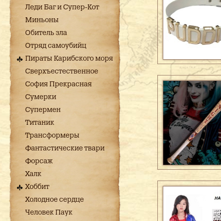
Леди Баг и Супер-Кот
Миньоны
Обитель зла
Отряд самоубийц
Пираты Карибского моря
Сверхъестественное
София Прекрасная
Сумерки
Супермен
Титаник
Трансформеры
Фантастические твари
Форсаж
Халк
Хоббит
Холодное сердце
Человек Паук