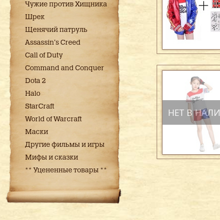
Чужие против Хищника
Шрек
Щенячий патруль
Assassin's Creed
Call of Duty
Command and Conquer
Dota 2
Halo
StarCraft
НЕТ В НАЛ
World of Warcraft
Маски
Другие фильмы и игры
Мифы и сказки
** Уцененные товары **