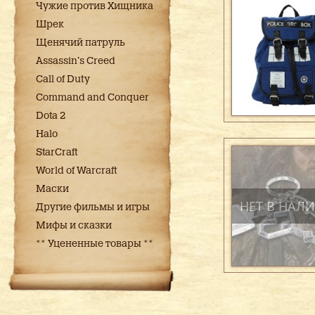
Чужие против Хищника
Шрек
Щенячий патруль
Assassin's Creed
Call of Duty
Command and Conquer
Dota 2
Halo
StarCraft
World of Warcraft
Маски
НЕТ В НАЛ
Другие фильмы и игры
Мифы и сказки
** Уцененные товары **