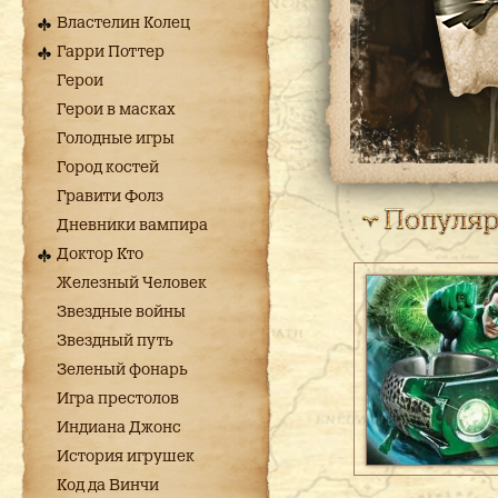
Властелин Колец
Гарри Поттер
Герои
Герои в масках
Голодные игры
Город костей
Гравити Фолз
Дневники вампира
Доктор Кто
Железный Человек
Звездные войны
Звездный путь
Зеленый фонарь
Игра престолов
Индиана Джонс
История игрушек
Код да Винчи