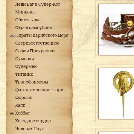
Леди Баг и Супер-Кот
Миньоны
Обитель зла
Отряд самоубийц
Пираты Карибского моря
Сверхъестественное
София Прекрасная
Сумерки
Супермен
Титаник
Трансформеры
Фантастические твари
Форсаж
Халк
Хоббит
Холодное сердце
Человек Паук