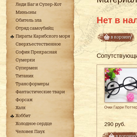
Леди Баг и Супер-Кот
Миньоны
Нет в на
Обитель зла
Отряд самоубийц
Пираты Карибского моря
в корзину
Сверхъестественное
София Прекрасная
Сопутствующ
Сумерки
Супермен
Титаник
Трансформеры
Фантастические твари
Форсаж
Очки Гарри Потте
Халк
Хоббит
290 руб.
Холодное сердце
Человек Паук
в корзину