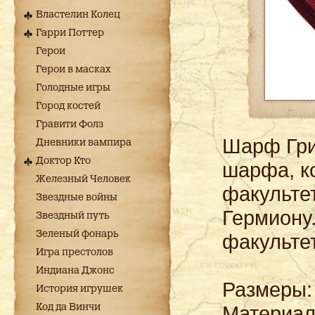
Властелин Колец
Гарри Поттер
Герои
Герои в масках
Голодные игры
Город костей
Гравити Фолз
Шарф Гри
Дневники вампира
Доктор Кто
шарфа, к
Железный Человек
факультет
Звездные войны
Гермиону
Звездный путь
Зеленый фонарь
факульте
Игра престолов
Индиана Джонс
Размеры: 
История игрушек
Материал
Код да Винчи