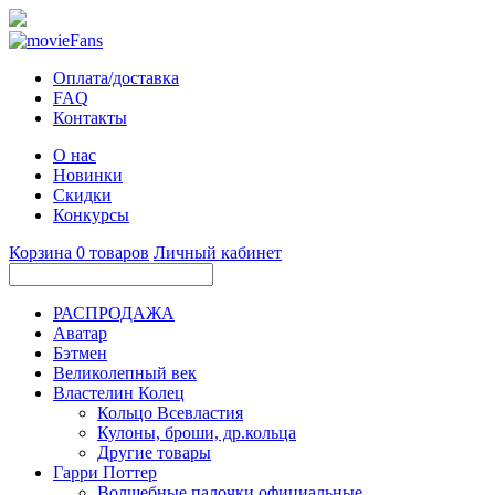
Оплата/доставка
FAQ
Контакты
О нас
Новинки
Скидки
Конкурсы
Корзина
0
товаров
Личный кабинет
РАСПРОДАЖА
Аватар
Бэтмен
Великолепный век
Властелин Колец
Кольцо Всевластия
Кулоны, броши, др.кольца
Другие товары
Гарри Поттер
Волшебные палочки официальные