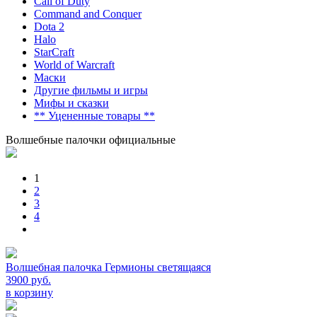
Call of Duty
Command and Conquer
Dota 2
Halo
StarCraft
World of Warcraft
Маски
Другие фильмы и игры
Мифы и сказки
** Уцененные товары **
Волшебные палочки официальные
1
2
3
4
Волшебная палочка Гермионы светящаяся
3900 руб.
в корзину