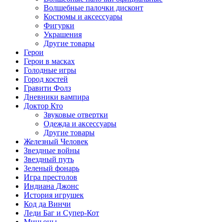
Волшебные палочки дисконт
Костюмы и аксессуары
Фигурки
Украшения
Другие товары
Герои
Герои в масках
Голодные игры
Город костей
Гравити Фолз
Дневники вампира
Доктор Кто
Звуковые отвертки
Одежда и аксессуары
Другие товары
Железный Человек
Звездные войны
Звездный путь
Зеленый фонарь
Игра престолов
Индиана Джонс
История игрушек
Код да Винчи
Леди Баг и Супер-Кот
Миньоны