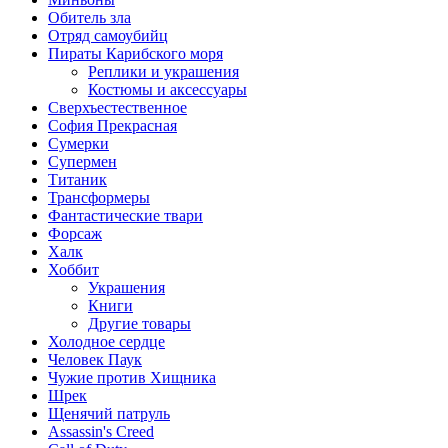
Обитель зла
Отряд самоубийц
Пираты Карибского моря
Реплики и украшения
Костюмы и аксессуары
Сверхъестественное
София Прекрасная
Сумерки
Супермен
Титаник
Трансформеры
Фантастические твари
Форсаж
Халк
Хоббит
Украшения
Книги
Другие товары
Холодное сердце
Человек Паук
Чужие против Хищника
Шрек
Щенячий патруль
Assassin's Creed