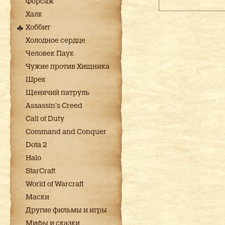
Форсаж
Халк
Хоббит
Холодное сердце
Человек Паук
Чужие против Хищника
Шрек
Щенячий патруль
Assassin's Creed
Call of Duty
Command and Conquer
Dota 2
Halo
StarCraft
World of Warcraft
Маски
Другие фильмы и игры
Мифы и сказки