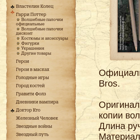
Властелин Колец
Гарри Поттер
Волшебные палочки
официальные
Волшебные палочки
дисконт
Костюмы и аксессуары
Фигурки
Украшения
Другие товары
Герои
Герои в масках
Официаль
Голодные игры
Bros.
Город костей
Гравити Фолз
Оригинал
Дневники вампира
Доктор Кто
копии во
Железный Человек
Длина ру
Звездные войны
Материал
Звездный путь