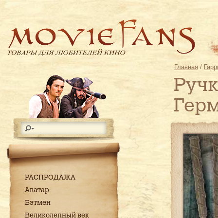
Главная
/
Гарр
Ручк
Гер
РАСПРОДАЖА
Аватар
Бэтмен
Великолепный век