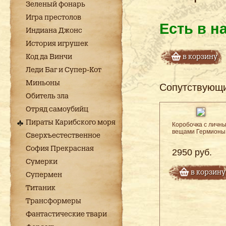
Зеленый фонарь
Игра престолов
Есть в н
Индиана Джонс
История игрушек
Код да Винчи
в корзину
Леди Баг и Супер-Кот
Миньоны
Сопутствующ
Обитель зла
Отряд самоубийц
Пираты Карибского моря
Коробочка с личн
вещами Гермионы
Сверхъестественное
София Прекрасная
2950 руб.
Сумерки
в корзину
Супермен
Титаник
Трансформеры
Фантастические твари