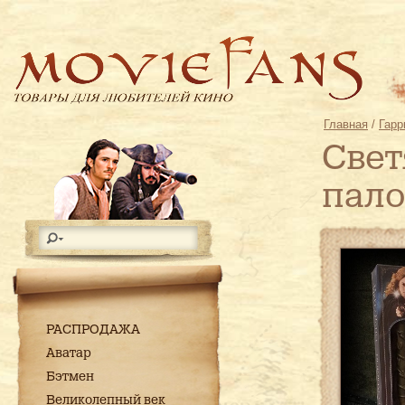
Главная
/
Гарр
Свет
пало
РАСПРОДАЖА
Аватар
Бэтмен
Великолепный век