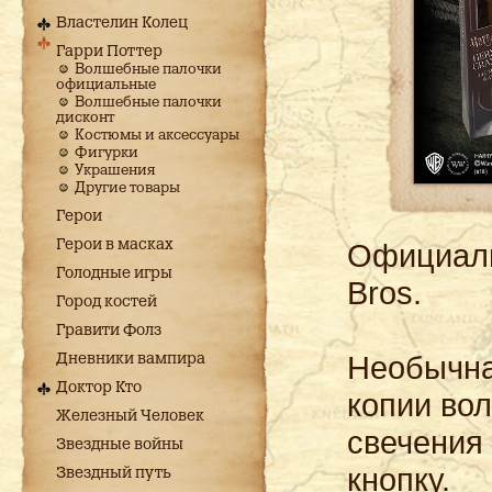
Властелин Колец
Гарри Поттер
Волшебные палочки
официальные
Волшебные палочки
дисконт
Костюмы и аксессуары
Фигурки
Украшения
Другие товары
Герои
Герои в масках
Официаль
Голодные игры
Bros.
Город костей
Гравити Фолз
Необычна
Дневники вампира
Доктор Кто
копии во
Железный Человек
свечения
Звездные войны
кнопку.
Звездный путь