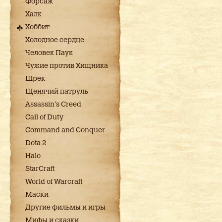
Форсаж
Халк
Хоббит
Холодное сердце
Человек Паук
Чужие против Хищника
Шрек
Щенячий патруль
Assassin's Creed
Call of Duty
Command and Conquer
Dota 2
Halo
StarCraft
World of Warcraft
Маски
Другие фильмы и игры
Мифы и сказки