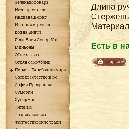
Зеленый фонарь
Длина руч
Игра престолов
Стержень
Индиана Джонс
Материал
История игрушек
Код да Винчи
Леди Баг и Супер-Кот
Есть в н
Миньоны
Обитель зла
в корзину
Отряд самоубийц
Пираты Карибского моря
Сверхъестественное
София Прекрасная
Сумерки
Супермен
Титаник
Трансформеры
Фантастические твари