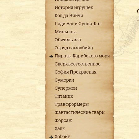
История игрушек
Код да Винчи
Леди Баг и Супер-Кот
Миньоны
Обитель зла
Отряд самоубийц
Пираты Карибского моря
Сверхъестественное
София Прекрасная
Сумерки
Супермен
Титаник
Трансформеры
Фантастические твари
Форсаж
Халк
Хоббит