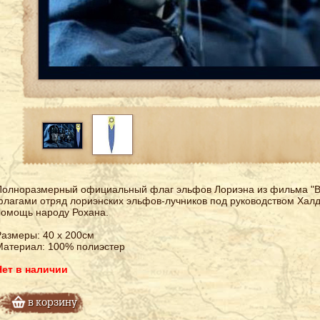
Полноразмерный официальный флаг эльфов Лориэна из фильма "Вл
лагами отряд лориэнских эльфов-лучников под руководством Халд
помощь народу Рохана.
азмеры: 40 х 200см
Материал: 100% полиэстер
Нет в наличии
в корзину