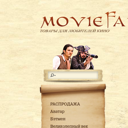
РАСПРОДАЖА
Аватар
Бэтмен
Великолепный век