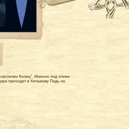
астелин Колец". Именно под этими
ира приходит в Хельмову Падь на