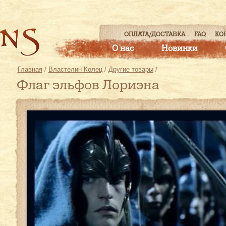
ОПЛАТА/ДОСТАВКА
FAQ
КО
О нас
Новинки
Главная
/
Властелин Колец
/
Другие товары
/
Флаг эльфов Лориэна