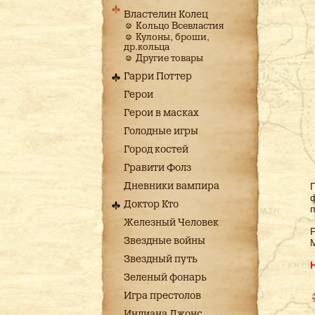
Властелин Колец
Кольцо Всевластия
Кулоны, броши,
др.кольца
Другие товары
Гарри Поттер
Герои
Герои в масках
Голодные игры
Город костей
Гравити Фолз
Дневники вампира
ф
Доктор Кто
Железный Человек
Р
Звездные войны
Звездный путь
Зеленый фонарь
Игра престолов
Индиана Джонс