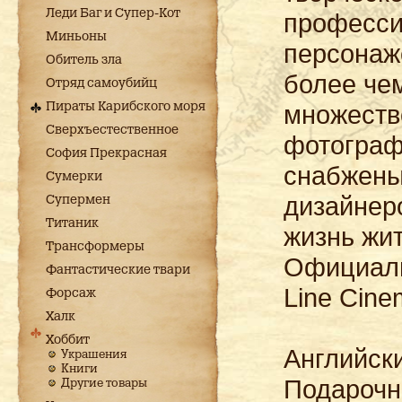
Леди Баг и Супер-Кот
професси
Миньоны
персонаж
Обитель зла
более чем
Отряд самоубийц
множеств
Пираты Карибского моря
Сверхъестественное
фотограф
София Прекрасная
снабжены
Сумерки
дизайнер
Супермен
Титаник
жизнь жи
Трансформеры
Официаль
Фантастические твари
Line Cine
Форсаж
Халк
Хоббит
Английски
Украшения
Книги
Подарочн
Другие товары