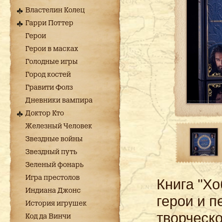
Властелин Колец
Гарри Поттер
Герои
Герои в масках
Голодные игры
Город костей
Гравити Фолз
Дневники вампира
Доктор Кто
Железный Человек
Звездные войны
Звездный путь
Зеленый фонарь
Игра престолов
Книга "Х
Индиана Джонс
герои и п
История игрушек
творческ
Код да Винчи