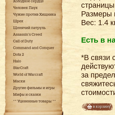
Холодное сердце
страницы
Человек Паук
Размеры к
Чужие против Хищника
Вес: 1.4 к
Шрек
Щенячий патруль
Assassin's Creed
Есть в н
Call of Duty
Command and Conquer
Dota 2
*В связи 
Halo
действую
StarCraft
за преде
World of Warcraft
свяжитес
Маски
Другие фильмы и игры
стоимости
Мифы и сказки
** Уцененные товары **
в корзину