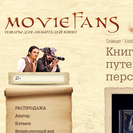
Главная
/
Хобб
Книг
путе
пер
РАСПРОДАЖА
Аватар
Бэтмен
Великолепный век