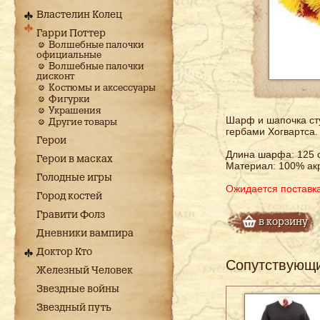
Властелин Колец
Гарри Поттер
Волшебные палочки
официальные
Волшебные палочки
дисконт
Костюмы и аксессуары
Фигурки
Украшения
Шарф и шапочка сту
Другие товары
гербами Хогвартса.
Герои
Длина шарфа: 125 
Герои в масках
Материал: 100% ак
Голодные игры
Ожидается поставк
Город костей
Гравити Фолз
в корзину
Дневники вампира
Доктор Кто
Сопутствующ
Железный Человек
Звездные войны
Звездный путь