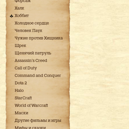
Форсаж
Халк
Хоббит
Холодное сердце
Человек Паук
Чужие против Хищника
Шрек
Щенячий патруль
Assassin's Creed
Call of Duty
Command and Conquer
Dota 2
Halo
StarCraft
World of Warcraft
Маски
Другие фильмы и игры
Мифы и сказки