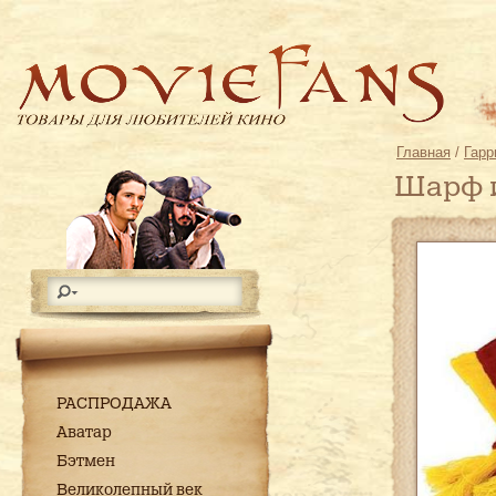
Главная
/
Гарр
Шарф 
РАСПРОДАЖА
Аватар
Бэтмен
Великолепный век