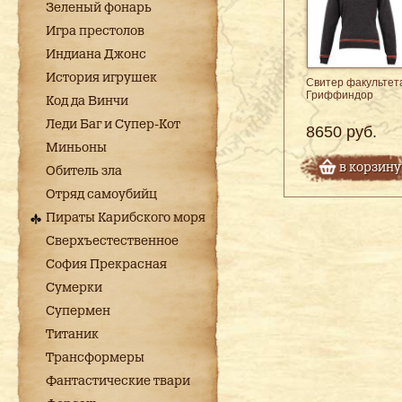
Зеленый фонарь
Игра престолов
Индиана Джонс
История игрушек
Свитер факультет
Гриффиндор
Код да Винчи
Леди Баг и Супер-Кот
8650 руб.
Миньоны
в корзину
Обитель зла
Отряд самоубийц
Пираты Карибского моря
Сверхъестественное
София Прекрасная
Сумерки
Супермен
Титаник
Трансформеры
Фантастические твари