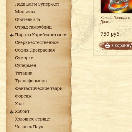
Леди Баг и Супер-Кот
Миньоны
Кольцо Легенда о
Обитель зла
Драконе
Отряд самоубийц
750 руб.
Пираты Карибского моря
Сверхъестественное
в корзину
София Прекрасная
Сумерки
Супермен
Титаник
Трансформеры
Фантастические твари
Форсаж
Халк
Хоббит
Холодное сердце
Человек Паук