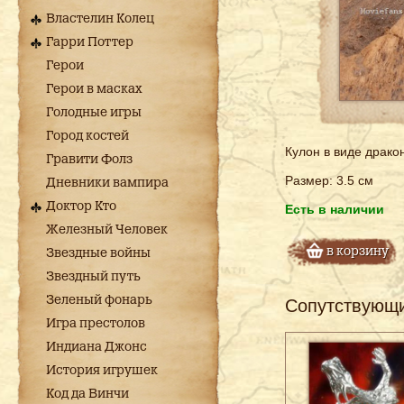
Властелин Колец
Гарри Поттер
Герои
Герои в масках
Голодные игры
Город костей
Кулон в виде драко
Гравити Фолз
Размер: 3.5 см
Дневники вампира
Доктор Кто
Есть в наличии
Железный Человек
в корзину
Звездные войны
Звездный путь
Зеленый фонарь
Сопутствующ
Игра престолов
Индиана Джонс
История игрушек
Код да Винчи