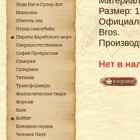
М
атериал
Леди Баг и Супер-Кот
Размер: 1
Миньоны
Официаль
Обитель зла
Отряд самоубийц
Bros.
Пираты Карибского моря
Производи
Сверхъестественное
София Прекрасная
Нет в на
Сумерки
Супермен
Титаник
в корзину
Трансформеры
Фантастические твари
Форсаж
Халк
Хоббит
Холодное сердце
Человек Паук