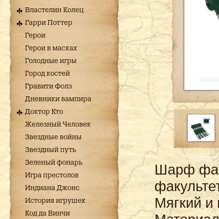
Властелин Колец
Гарри Поттер
Герои
Герои в масках
Голодные игры
Город костей
Гравити Фолз
Дневники вампира
Доктор Кто
Железный Человек
Звездные войны
Звездный путь
Зеленый фонарь
Шарф фак
Игра престолов
факультет
Индиана Джонс
Мягкий и 
История игрушек
Код да Винчи