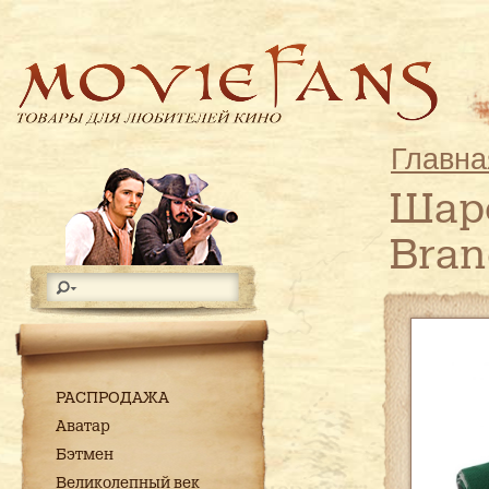
Главна
Шарф
Bran
РАСПРОДАЖА
Аватар
Бэтмен
Великолепный век