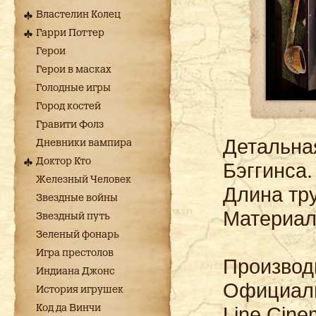
Властелин Колец
Гарри Поттер
Герои
Герои в масках
Голодные игры
Город костей
Гравити Фолз
Детальна
Дневники вампира
Доктор Кто
Бэггинса.
Железный Человек
Длина тру
Звездные войны
Материал
Звездный путь
Зеленый фонарь
Игра престолов
Производи
Индиана Джонс
Официаль
История игрушек
Line Cine
Код да Винчи