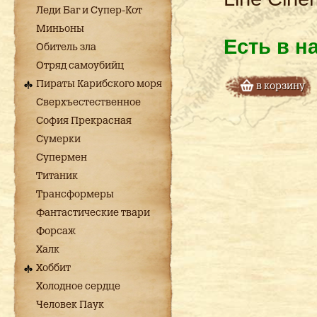
Леди Баг и Супер-Кот
Миньоны
Есть в н
Обитель зла
Отряд самоубийц
Пираты Карибского моря
в корзину
Сверхъестественное
София Прекрасная
Сумерки
Супермен
Титаник
Трансформеры
Фантастические твари
Форсаж
Халк
Хоббит
Холодное сердце
Человек Паук