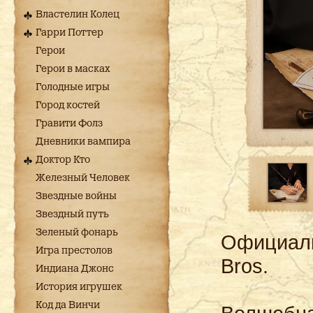
Властелин Колец
Гарри Поттер
Герои
Герои в масках
Голодные игры
Город костей
Гравити Фолз
Дневники вампира
Доктор Кто
Железный Человек
Звездные войны
Звездный путь
Зеленый фонарь
Официаль
Игра престолов
Bros.
Индиана Джонс
История игрушек
Код да Винчи