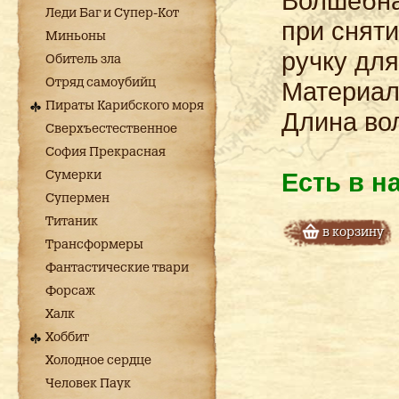
Волшебна
Леди Баг и Супер-Кот
при снят
Миньоны
ручку для
Обитель зла
Отряд самоубийц
Материал
Пираты Карибского моря
Длина во
Сверхъестественное
София Прекрасная
Есть в н
Сумерки
Супермен
Титаник
в корзину
Трансформеры
Фантастические твари
Форсаж
Халк
Хоббит
Холодное сердце
Человек Паук