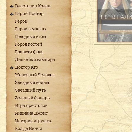
Властелин Колец
Гарри Поттер
НЕТ В НАЛ
Герои
Герои в масках
Голодные игры
Город костей
Гравити Фолз
Дневники вампира
Доктор Кто
Железный Человек
Звездные войны
Звездный путь
Зеленый фонарь
Игра престолов
Индиана Джонс
История игрушек
Код да Винчи