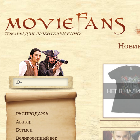
Нови
НЕТ В НАЛ
РАСПРОДАЖА
Аватар
Бэтмен
Великолепный век