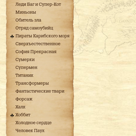
Леди Баг и Супер-Кот
Миньоны
Обитель зла
Отряд самоубийц
Пираты Карибского моря
Сверхъестественное
София Прекрасная
Сумерки
Супермен
Титаник
Трансформеры
Фантастические твари
Форсаж
Халк
Хоббит
Холодное сердце
Человек Паук