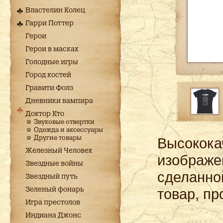
Властелин Колец
Гарри Поттер
Герои
Герои в масках
Голодные игры
Город костей
Гравити Фолз
Дневники вампира
Доктор Кто
Звуковые отвертки
Одежда и аксессуары
Другие товары
Высокока
Железный Человек
изображе
Звездные войны
сделанно
Звездный путь
товар, пр
Зеленый фонарь
Игра престолов
Индиана Джонс