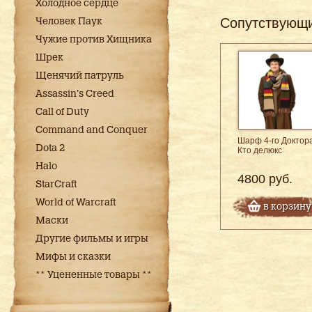
Холодное сердце
Сопутствующ
Человек Паук
Чужие против Хищника
Шрек
Щенячий патруль
Assassin's Creed
Call of Duty
Command and Conquer
Шарф 4-го Доктор
Dota 2
Кто делюкс
Halo
4800 руб.
StarCraft
World of Warcraft
в корзину
Маски
Другие фильмы и игры
Мифы и сказки
** Уцененные товары **