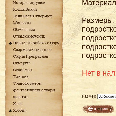
Материал
История игрушек
Код да Винчи
Леди Баг и Супер-Кот
Размеры:
Миньоны
подростко
Обитель зла
подростк
Отряд самоубийц
Пираты Карибского моря
подростко
Сверхъестественное
подростко
София Прекрасная
Сумерки
Супермен
Нет в на
Титаник
Трансформеры
Фантастические твари
Размер
Форсаж
Халк
в корзину
Хоббит