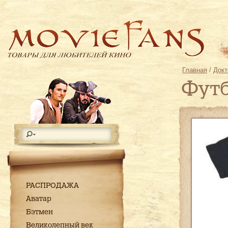
Главная
/
Докт
Футб
РАСПРОДАЖА
Аватар
Бэтмен
Великолепный век