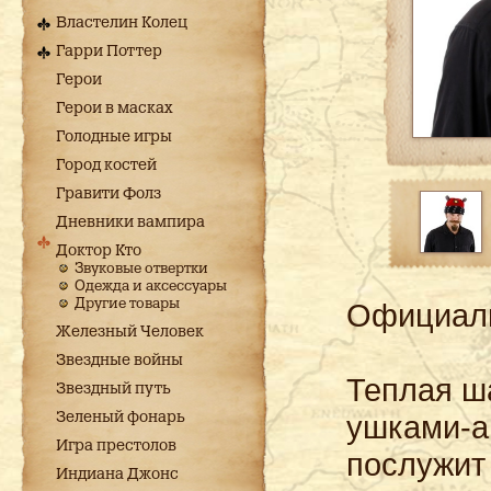
Властелин Колец
Гарри Поттер
Герои
Герои в масках
Голодные игры
Город костей
Гравити Фолз
Дневники вампира
Доктор Кто
Звуковые отвертки
Одежда и аксессуары
Другие товары
Официаль
Железный Человек
Звездные войны
Теплая ш
Звездный путь
ушками-а
Зеленый фонарь
Игра престолов
послужит
Индиана Джонс