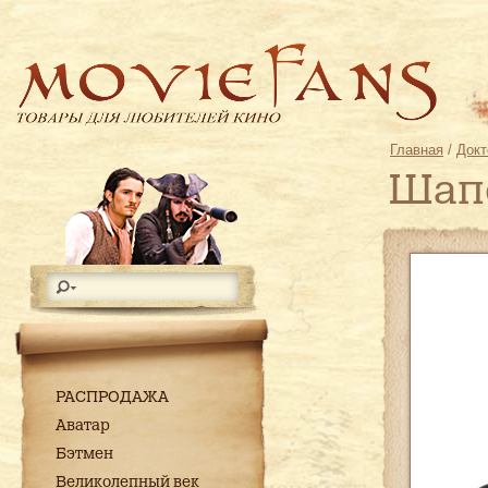
Главная
/
Докт
Шапо
РАСПРОДАЖА
Аватар
Бэтмен
Великолепный век