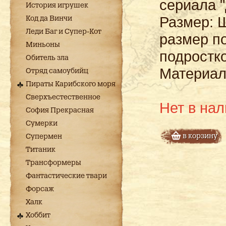
сериала "
История игрушек
Размер: 
Код да Винчи
Леди Баг и Супер-Кот
размер п
Миньоны
подростк
Обитель зла
Материал:
Отряд самоубийц
Пираты Карибского моря
Сверхъестественное
Нет в на
София Прекрасная
Сумерки
в корзину
Супермен
Титаник
Трансформеры
Фантастические твари
Форсаж
Халк
Хоббит