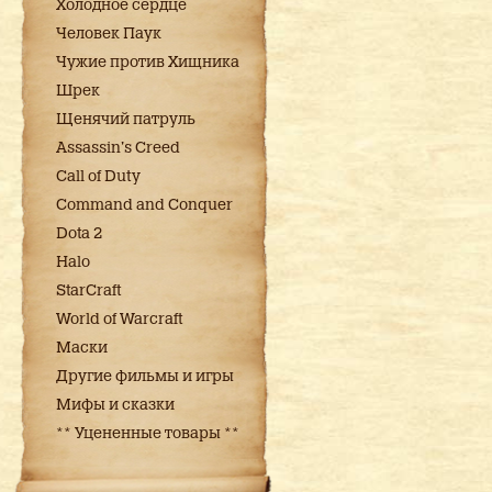
Холодное сердце
Человек Паук
Чужие против Хищника
Шрек
Щенячий патруль
Assassin's Creed
Call of Duty
Command and Conquer
Dota 2
Halo
StarCraft
World of Warcraft
Маски
Другие фильмы и игры
Мифы и сказки
** Уцененные товары **