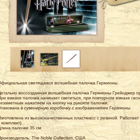
Официальная светящаяся волшебная палочка Гермионы.
етально воссозданная волшебная палочка Гермионы Грейнджер при
ри взмахе палочка начинает светиться, при повторном взмахе гасн
езаметным нажатием на кнопку на рукояти палочки.
пакована в сувенирную коробочку с изображениями Гермионы.
зготовлена из высококачественных пластмасс с резиной. Работает 
 комплект).
лина палочки 35 см.
роизводитель: The Noble Collection, США