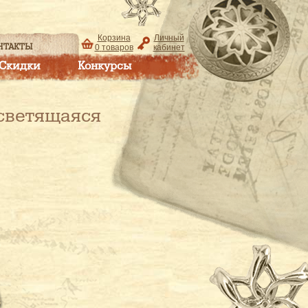
Корзина
Личный
НТАКТЫ
0
товаров
кабинет
Скидки
Конкурсы
светящаяся