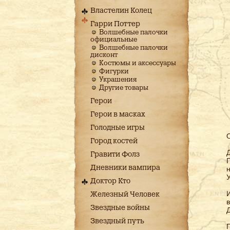
Властелин Колец
Гарри Поттер
Волшебные палочки
официальные
Волшебные палочки
дисконт
Костюмы и аксессуары
Фигурки
Украшения
Другие товары
Герои
Герои в масках
Голодные игры
Город костей
Д
Гравити Фолз
П
Дневники вампира
н
У
Доктор Кто
И
Железный Человек
в
Звездные войны
Д
Звездный путь
П