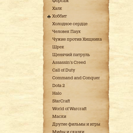
Форсаж
Халк
Хоббит
Холодное сердце
Человек Паук
Чужие против Хищника
Шрек
Щенячий патруль
Assassin's Creed
Call of Duty
Command and Conquer
Dota 2
Halo
StarCraft
World of Warcraft
Маски
Другие фильмы и игры
Мифы и сказки