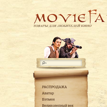
РАСПРОДАЖА
Аватар
Бэтмен
Великолепный век