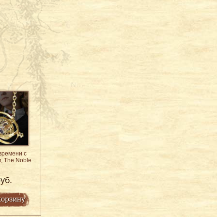
времени с
, The Noble
n
уб.
корзину