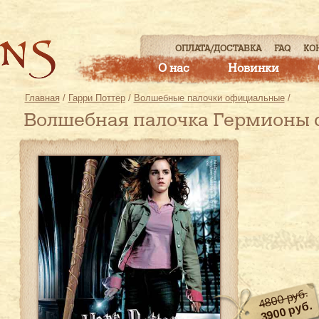
ОПЛАТА/ДОСТАВКА
FAQ
КО
О нас
Новинки
Главная
/
Гарри Поттер
/
Волшебные палочки официальные
/
Волшебная палочка Гермионы 
4800 руб.
3900 руб.