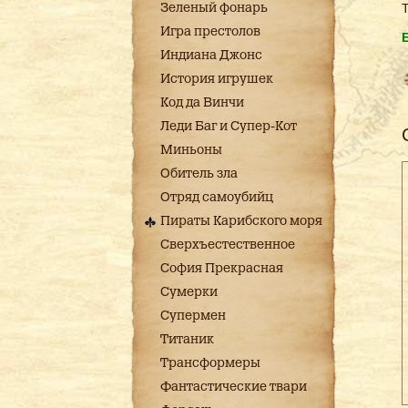
Т
Зеленый фонарь
Игра престолов
Индиана Джонс
История игрушек
Код да Винчи
Леди Баг и Супер-Кот
Миньоны
Обитель зла
Отряд самоубийц
Пираты Карибского моря
Сверхъестественное
София Прекрасная
Сумерки
Супермен
Титаник
Трансформеры
Фантастические твари