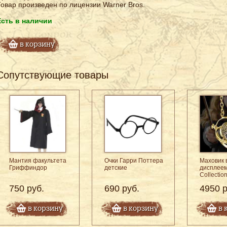
овар произведен по лицензии Warner Bros.
Есть в наличии
в корзину
Сопутствующие товары
Мантия факультета
Очки Гарри Поттера
Маховик 
Гриффиндор
детские
дисплеем
Collectio
750 руб.
690 руб.
4950 р
в корзину
в корзину
в 