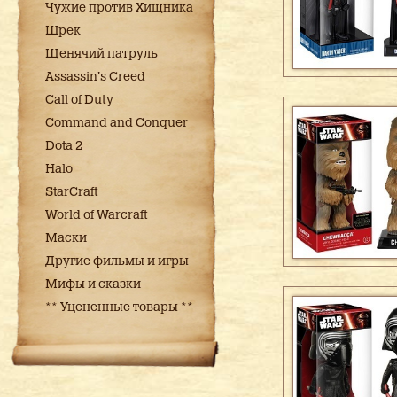
Чужие против Хищника
Шрек
Щенячий патруль
Assassin's Creed
Call of Duty
Command and Conquer
Dota 2
Halo
StarCraft
World of Warcraft
Маски
Другие фильмы и игры
Мифы и сказки
** Уцененные товары **