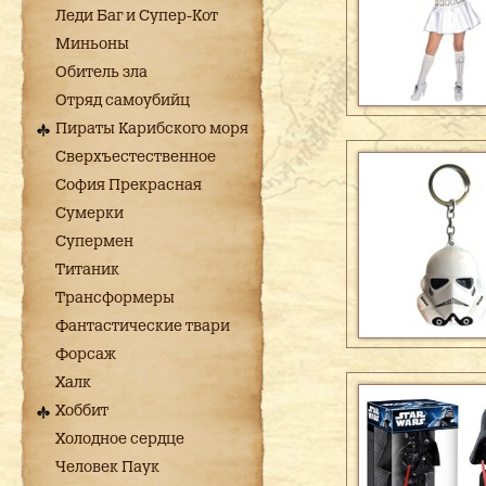
Леди Баг и Супер-Кот
Миньоны
Обитель зла
Отряд самоубийц
Пираты Карибского моря
Сверхъестественное
София Прекрасная
Сумерки
Супермен
Титаник
Трансформеры
Фантастические твари
Форсаж
Халк
Хоббит
Холодное сердце
Человек Паук