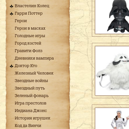
Властелин Колец
Гарри Поттер
Герои
Герои в масках
Голодные игры
Город костей
Гравити Фолз
Дневники вампира
Доктор Кто
Железный Человек
Звездные войны
Звездный путь
Зеленый фонарь
Игра престолов
Индиана Джонс
История игрушек
Код да Винчи