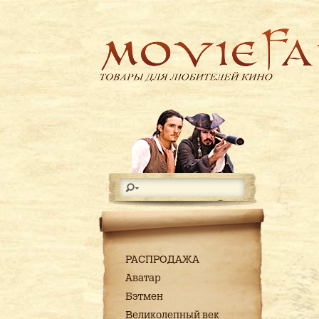
РАСПРОДАЖА
Аватар
Бэтмен
Великолепный век