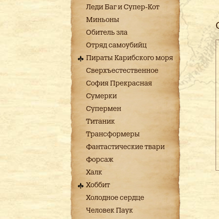
Леди Баг и Супер-Кот
Миньоны
Обитель зла
Отряд самоубийц
Пираты Карибского моря
Сверхъестественное
София Прекрасная
Сумерки
Супермен
Титаник
Трансформеры
Фантастические твари
Форсаж
Халк
Хоббит
Холодное сердце
Человек Паук