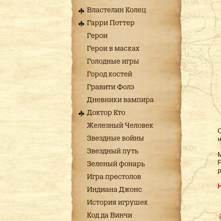
Властелин Колец
Гарри Поттер
Герои
Герои в масках
Голодные игры
Город костей
Гравити Фолз
Дневники вампира
Доктор Кто
Железный Человек
С
Звездные войны
Звездный путь
М
Р
Зеленый фонарь
р
Игра престолов
Индиана Джонс
История игрушек
Код да Винчи