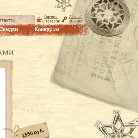
Корзина
Личный
НТАКТЫ
0
товаров
кабинет
Скидки
Конкурсы
ами
1550 руб.