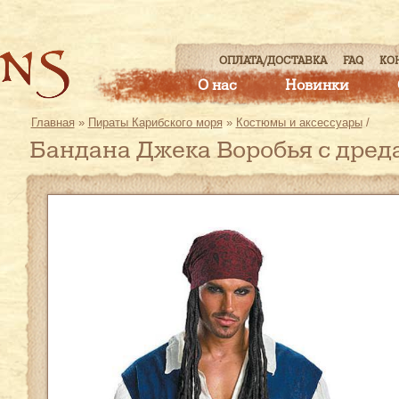
ОПЛАТА/ДОСТАВКА
FAQ
КО
О нас
Новинки
Главная
»
Пираты Карибского моря
»
Костюмы и аксессуары
/
Бандана Джека Воробья с дред