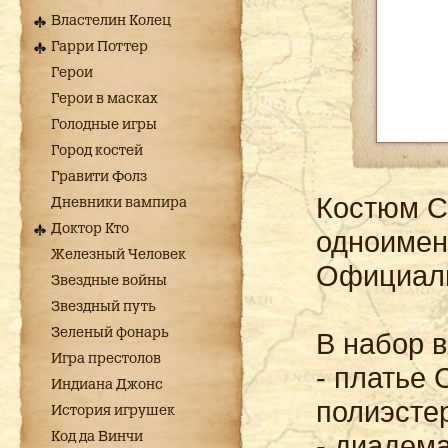
Властелин Колец
Гарри Поттер
Герои
Герои в масках
Голодные игры
Город костей
Гравити Фолз
Костюм С
Дневники вампира
Доктор Кто
одноимен
Железный Человек
Официаль
Звездные войны
Звездный путь
Зеленый фонарь
В набор в
Игра престолов
- платье
Индиана Джонс
полиэсте
История игрушек
- диадема
Код да Винчи