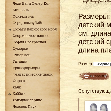
Леди Баг и Супер-Кот
Миньоны
Размеры:
Обитель зла
детский м
Отряд самоубийц
Пираты Карибского моря
см, длина
Сверхъестественное
детский с
София Прекрасная
длина пла
Сумерки
Супермен
Титаник
Размер
Трансформеры
Фантастические твари
в корзину
Форсаж
Халк
Сопутствующ
Хоббит
Холодное сердце
Человек Паук