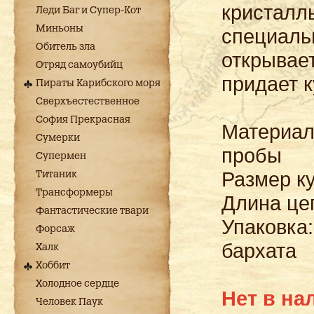
кристалл
Леди Баг и Супер-Кот
Миньоны
специаль
Обитель зла
открывае
Отряд самоубийц
придает к
Пираты Карибского моря
Сверхъестественное
София Прекрасная
Материал:
Сумерки
пробы
Супермен
Размер ку
Титаник
Трансформеры
Длина цеп
Фантастические твари
Упаковка
Форсаж
бархата
Халк
Хоббит
Холодное сердце
Нет в на
Человек Паук