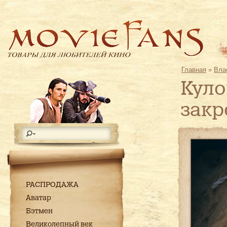
Главная
»
Вла
Куло
закр
РАСПРОДАЖА
Аватар
Бэтмен
Великолепный век