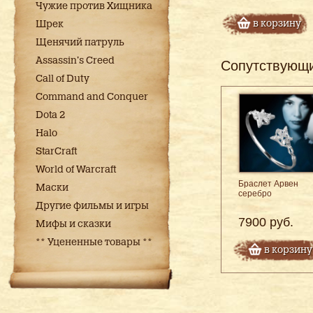
Чужие против Хищника
в корзину
Шрек
Щенячий патруль
Assassin's Creed
Сопутствующ
Call of Duty
Command and Conquer
Dota 2
Halo
StarCraft
World of Warcraft
Браслет Арвен
Маски
серебро
Другие фильмы и игры
7900 руб.
Мифы и сказки
** Уцененные товары **
в корзину