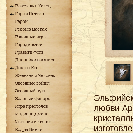
Властелин Колец
Гарри Поттер
Герои
Герои в масках
Голодные игры
Город костей
Гравити Фолз
Дневники вампира
Доктор Кто
Железный Человек
Звездные войны
Звездный путь
Эльфийск
Зеленый фонарь
любви Ар
Игра престолов
Индиана Джонс
кристаллы
История игрушек
изготовле
Код да Винчи