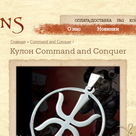
ОПЛАТА/ДОСТАВКА
FAQ
КО
О нас
Новинки
Главная
»
Command and Conquer
/
Кулон Command and Conquer