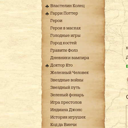
Властелин Колец
Гарри Поттер
Герои
Герои в масках
Голодные игры
Город костей
К
Гравити Фолз
Д
Дневники вампира
Доктор Кто
Железный Человек
Звездные войны
Звездный путь
Зеленый фонарь
Игра престолов
Индиана Джонс
История игрушек
Код да Винчи