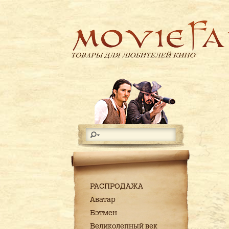
РАСПРОДАЖА
Аватар
Бэтмен
Великолепный век