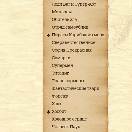
Леди Баг и Супер-Кот
Миньоны
Обитель зла
Отряд самоубийц
Пираты Карибского моря
Сверхъестественное
София Прекрасная
Сумерки
Супермен
Титаник
Трансформеры
Фантастические твари
Форсаж
Халк
Хоббит
Холодное сердце
Человек Паук