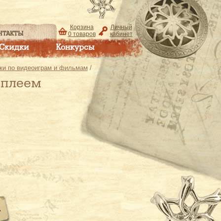
Корзина
Личный
НТАКТЫ
0
товаров
кабинет
Скидки
Конкурсы
ки по видеоиграм и фильмам
/
сплеем
.