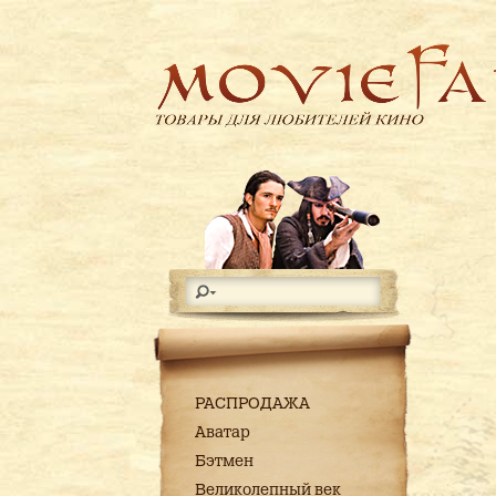
РАСПРОДАЖА
Аватар
Бэтмен
Великолепный век