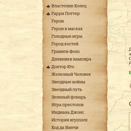
Властелин Колец
Гарри Поттер
Герои
Герои в масках
Голодные игры
Город костей
Д
Гравити Фолз
а
Дневники вампира
Р
Доктор Кто
Железный Человек
Звездные войны
Звездный путь
Зеленый фонарь
Игра престолов
Индиана Джонс
История игрушек
Код да Винчи