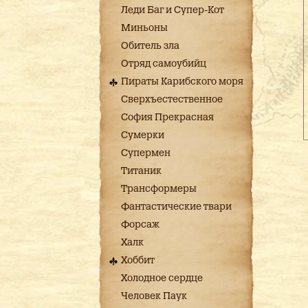
Леди Баг и Супер-Кот
Миньоны
Обитель зла
Отряд самоубийц
Пираты Карибского моря
Сверхъестественное
София Прекрасная
Сумерки
Супермен
Титаник
Трансформеры
Фантастические твари
Форсаж
Халк
Хоббит
Холодное сердце
Человек Паук