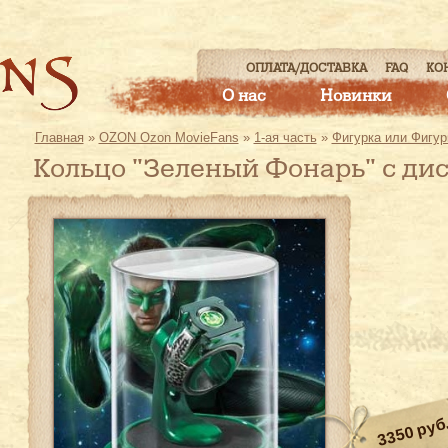
ОПЛАТА/ДОСТАВКА
FAQ
КО
О нас
Новинки
Главная
»
OZON Ozon MovieFans
»
1-ая часть
»
Фигурка или Фигур
Кольцо "Зеленый Фонарь" с ди
3350 руб