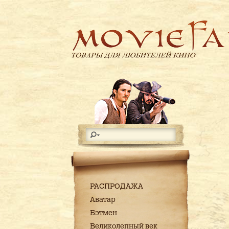
РАСПРОДАЖА
Аватар
Бэтмен
Великолепный век