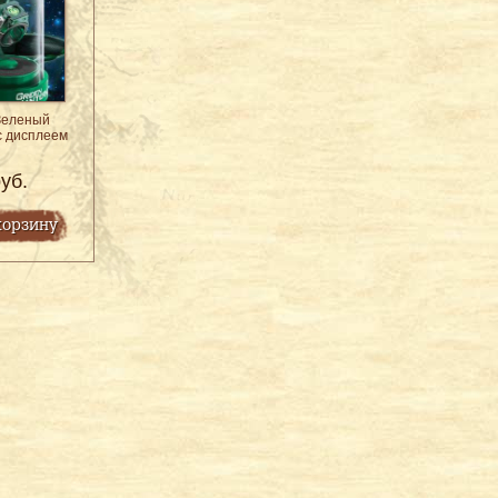
Зеленый
с дисплеем
уб.
корзину