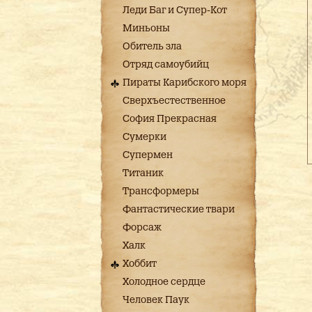
Леди Баг и Супер-Кот
Миньоны
Обитель зла
Отряд самоубийц
Пираты Карибского моря
Сверхъестественное
София Прекрасная
Сумерки
Супермен
Титаник
Трансформеры
Фантастические твари
Форсаж
Халк
Хоббит
Холодное сердце
Человек Паук