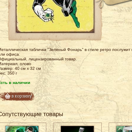
еталлическая табличка "Зеленый Фонарь" в стиле ретро послужи
ли офиса.
Официальный, лицензированный товар.
Материал: олово
азмер: 40 см х 32 см
ес: 350 г
Есть в наличии
в корзину
Сопутствующие товары