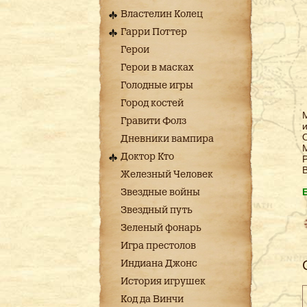
Властелин Колец
Гарри Поттер
Герои
Герои в масках
Голодные игры
Город костей
М
Гравити Фолз
и
Дневники вампира
Доктор Кто
Р
В
Железный Человек
Звездные войны
Звездный путь
Зеленый фонарь
Игра престолов
Индиана Джонс
История игрушек
Код да Винчи