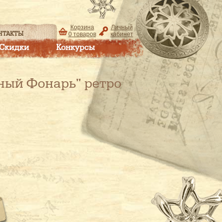
Корзина
Личный
НТАКТЫ
0
товаров
кабинет
Скидки
Конкурсы
ный Фонарь" ретро