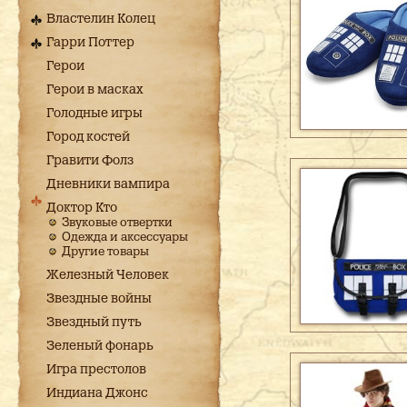
Властелин Колец
Гарри Поттер
Герои
Герои в масках
Голодные игры
Город костей
Гравити Фолз
Дневники вампира
Доктор Кто
Звуковые отвертки
Одежда и аксессуары
Другие товары
Железный Человек
Звездные войны
Звездный путь
Зеленый фонарь
Игра престолов
Индиана Джонс