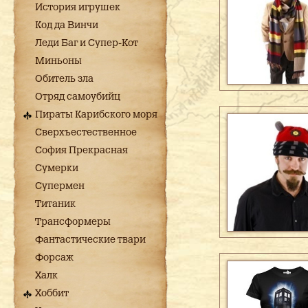
История игрушек
Код да Винчи
Леди Баг и Супер-Кот
Миньоны
Обитель зла
Отряд самоубийц
Пираты Карибского моря
Сверхъестественное
София Прекрасная
Сумерки
Супермен
Титаник
Трансформеры
Фантастические твари
Форсаж
Халк
Хоббит