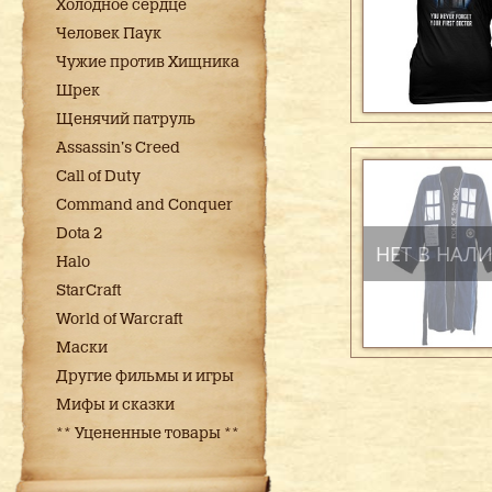
Холодное сердце
Человек Паук
Чужие против Хищника
Шрек
Щенячий патруль
Assassin's Creed
Call of Duty
Command and Conquer
Dota 2
НЕТ В НАЛ
Halo
StarCraft
World of Warcraft
Маски
Другие фильмы и игры
Мифы и сказки
** Уцененные товары **